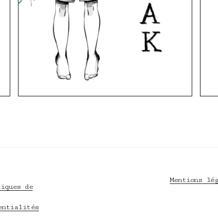
Mentions lé
tiques de
entialités