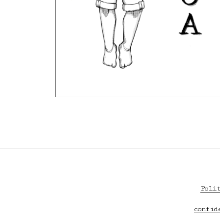
Poli
confid